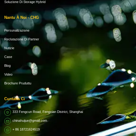
Soluzione Di Storage Hybrid
Nantu À Noi - CHG
Persunalizazione
Reclutazione Di Partner
Nutizie
Case
Blog
Video
Brochure Pruduttu
Cuntatta Ci
333 Fengcun Road, Fengxian District, Shanghai
chinahuijue@gmail.com
+ 86 18721624519