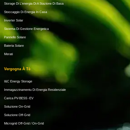
Storage Di L'energia Di A Stazione Di Basa
Stoccaggio Di Energia In Casa
Inverter Solar
Sistema Di Gestione Energetica
Pannello Solare
Bateria Solare
Merati
Vergogna À Tè
I&C Energy Storage
Immagazzinamentu Di Energia Residenziale
Carica PV-BESS -EV
Soluzione On-Grid
Soluzione Off-Grid
Microgrid Off-Grid / On-Grid