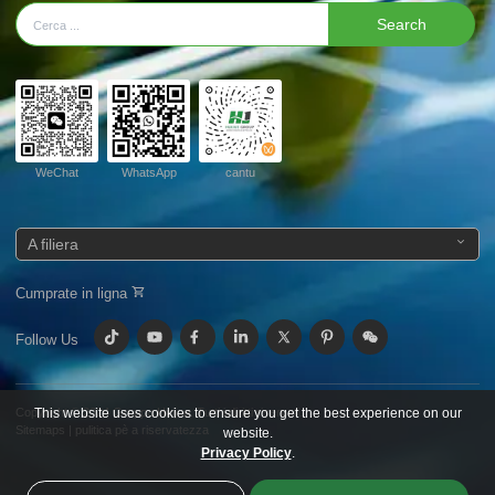
Search
WeChat
WhatsApp
cantu
A filiera
Cumprate in ligna
Follow Us
This website uses cookies to ensure you get the best experience on our
Copyright © 2024
Gruppu Huijue.
Tutti i diritti riservati.
Sitemaps
|
pulitica pè a riservatezza
website.
Privacy Policy
.