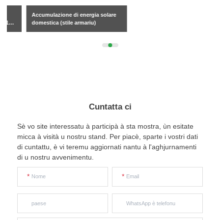
Accumulazione di energia solare
Inverter di accumulazione
domestica (stile armariu)
d'energia monofase (rete ibrida)
Cuntatta ci
Sè vo site interessatu à participà à sta mostra, ùn esitate
x
micca à visità u nostru stand. Per piacè, sparte i vostri dati
Cuntatta ci
di cuntattu, è vi teremu aggiornati nantu à l'aghjurnamenti
Semu quì per risponde à e vostre dumande è furnisce e soluzioni energetiche chì si
di u nostru avvenimentu.
adattanu megliu à i vostri bisogni.