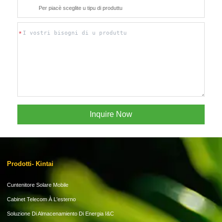
Per piacè sceglite u tipu di produttu
Per piacè sceglite u tipu di produttu
Inquire Now
Send Message
Prodotti- Kintai
Cuntenitore Solare Mobile
Cabinet Telecom À L'esterno
Soluzione Di Almacenamiento Di Energia I&C