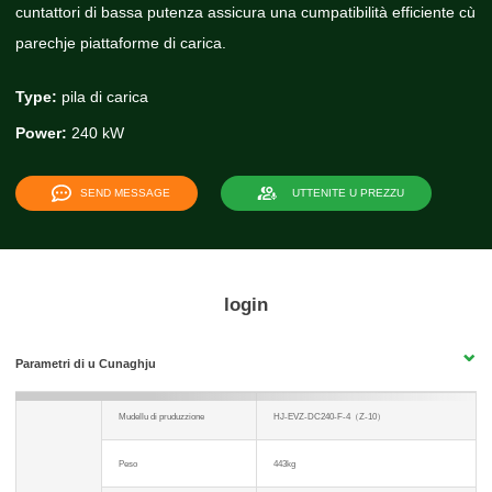
cuntattori di bassa putenza assicura una cumpatibilità efficiente cù
parechje piattaforme di carica.
Type:
pila di carica
Power:
240 kW
SEND MESSAGE
UTTENITE U PREZZU
login
Parametri di u Cunaghju
Mudellu di pruduzzione
HJ-EVZ-DC240-F-4（Z-10）
Peso
443kg