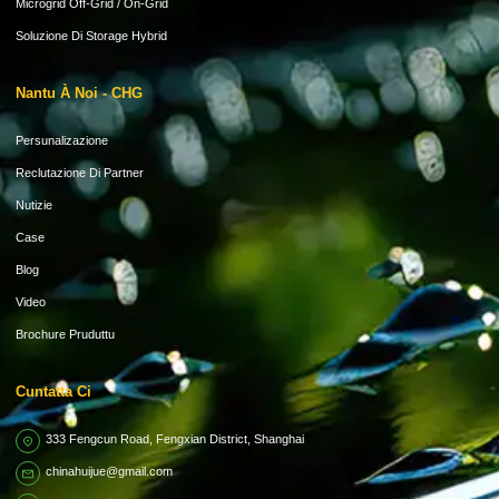
Microgrid Off-Grid / On-Grid
Soluzione Di Storage Hybrid
Nantu À Noi - CHG
Persunalizazione
Reclutazione Di Partner
Nutizie
Case
Blog
Video
Brochure Pruduttu
Cuntatta Ci
333 Fengcun Road, Fengxian District, Shanghai
chinahuijue@gmail.com