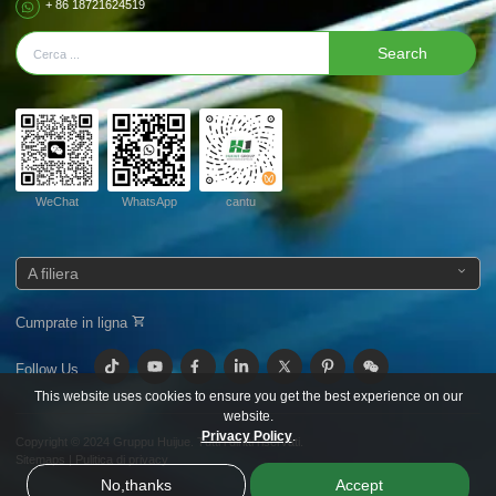
+ 86 18721624519
Search
WeChat
WhatsApp
cantu
A filiera
Cumprate in ligna
Follow Us
This website uses cookies to ensure you get the best experience on our
website.
Privacy Policy
.
Copyright © 2024
Gruppu Huijue.
Tutti i diritti riservati.
Sitemaps
|
Pulitica di privacy
No,thanks
Accept