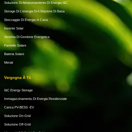
Soluzione Di Almacenamiento Di Energia I&C
Storage Di L'energia Di A Stazione Di Basa
Stoccaggio Di Energia In Casa
Inverter Solar
Sistema Di Gestione Energetica
Pannello Solare
Bateria Solare
Merati
Vergogna À Tè
I&C Energy Storage
Immagazzinamentu Di Energia Residenziale
Carica PV-BESS -EV
Soluzione On-Grid
Soluzione Off-Grid