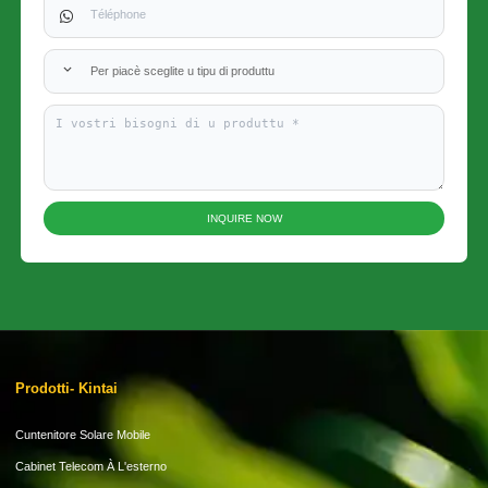
Per piacè sceglite u tipu di produttu
INQUIRE NOW
Prodotti- Kintai
Cuntenitore Solare Mobile
Cabinet Telecom À L'esterno