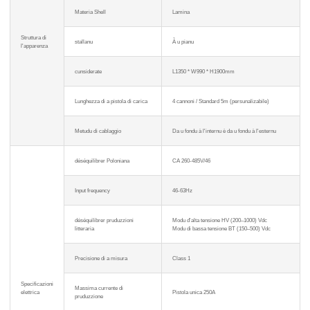
Materia Shell
Lamina
Struttura di
stallanu
À u pianu
l'apparenza
cunsiderate
L1350 * W990 * H1900mm
Lunghezza di a pistola di carica
4 cannoni / Standard 5m (persunalizabile)
Metudu di cablaggio
Da u fondu à l'internu è da u fondu à l'esternu
déséquilibrer Poloniana
CA 260-485V/46
Input frequency
46-63Hz
déséquilibrer pruduzzioni
Modu d'alta tensione HV (200–1000) Vdc
litteraria
Modu di bassa tensione BT (150–500) Vdc
Precisione di a misura
Class 1
Specificazioni
Massima currente di
elettrica
Pistola unica 250A
pruduzzione