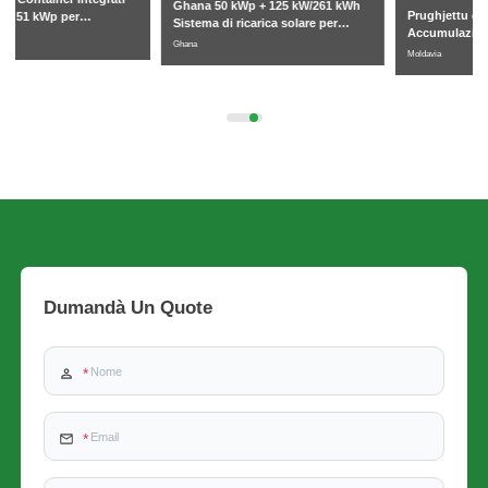
Ghana 50 kWp + 125 kW/261 kWh
Prughjettu di Armadiu di
Sistema di ricarica solare per
Accumulazione di Energia
veiculi elettrichi cunnessu à a rete
Ghana
Raffreddatu à Liquidu
Moldavia
Cummerciale è Industriale di 261
kWh in Moldavia
Dumandà Un Quote