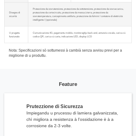
Prutezzione da sovratensione, prutezzione da sottotensione, prutezzione da sovraccaricu,
Disegnu di
prutezzione da cortocircuitu, prutezzione da messa à terra, prutezzione da
sicurità
sovratemperatura, cuncepimentu antifurtu, prutezzione da fulmini / contatore di elettricità
intelligente / (opzionale)
U prugettu
Cumunicazione 4G, pagamentu mobile, monitoraghju back-end, annunziu vocale, carica cù
funziunale
codice QR, carica cù carta, indicazione LED, display LCD
Nota: Specificazioni sò sottumessi à cambià senza avvisu previ per a
migliione di u produttu.
Feature
Prutezzione di Sicurezza
Impiegandu u prucessu di lamiera galvanizzata,
chì migliora a resistenza à l'ossidazione è à a
corrosione da 2-3 volte.