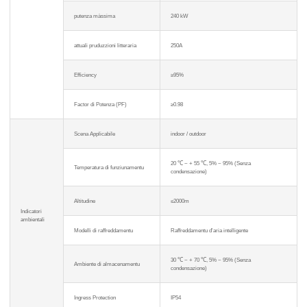
putenza màssima
240 kW
attuali pruduzzioni litteraria
250A
Efficiency
≥95%
Factor di Potenza (PF)
≥0.98
Scena Applicabile
indoor / outdoor
20 ℃ ~ + 55 ℃, 5% ~ 95% (Senza
Temperatura di funziunamentu
condensazione)
Altitudine
≤2000m
Indicatori
ambientali
Modelli di raffreddamentu
Raffreddamentu d'aria intelligente
30 ℃ ~ + 70 ℃, 5% ~ 95% (Senza
Ambiente di almacenamentu
condensazione)
Ingress Protection
IP54