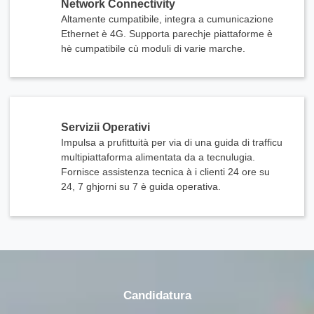
Network Connectivity
Altamente cumpatibile, integra a cumunicazione
Ethernet è 4G. Supporta parechje piattaforme è
hè cumpatibile cù moduli di varie marche.
Servizii Operativi
Impulsa a prufittuità per via di una guida di trafficu
multipiattaforma alimentata da a tecnulugia.
Fornisce assistenza tecnica à i clienti 24 ore su
x
24, 7 ghjorni su 7 è guida operativa.
Cuntatta ci
Semu quì per risponde à e vostre dumande è furnisce e soluzioni energetiche chì si
adattanu megliu à i vostri bisogni.
Candidatura