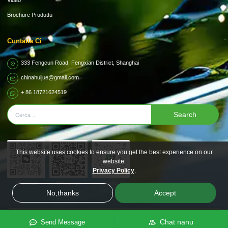
Video
Brochure Pruduttu
Cuntatta Ci
333 Fengcun Road, Fengxian District, Shanghai
chinahuijue@gmail.com
+ 86 18721624519
Search
This website uses cookies to ensure you get the best experience on our
website.
Privacy Policy
.
WeChat
WhatsApp
cantu
No,thanks
Accept
A filiera
Chat nanu
Send Message