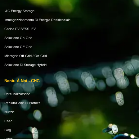
I&C Energy Storage
Immagazzinamentu Di Energia Residenziale
Carica PV-BESS -EV
Soluzione On-Grid
Soluzione Off-Grid
Microgrid Off-Grid / On-Grid
Soluzione Di Storage Hybrid
Nantu À Noi - CHG
Persunalizazione
Reclutazione Di Partner
Nutizie
Case
Blog