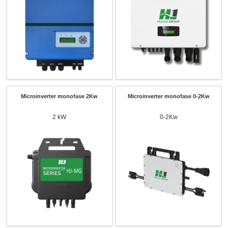
Cuntatta ci
Semu quì per risponde à e vostre dumande è furnisce e soluzioni energetiche chì si
adattanu megliu à i vostri bisogni.
Microinverter monofase 2Kw
Microinverter monofase 0-2Kw
2 kW
0-2Kw
Per piacè sceglite u tipu di produttu
Send Message