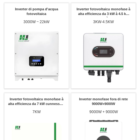
Inverter di pompa d'acqua
Inverter fotovoltaicu monofase à
fotovoltaica
alta efficienza da 3 kW à 4.5 kW
cunnessu à a rete
3000W ~ 22kW
3KW-4.5KW
Inverter fotovoltaicu monofase à
Inverter monofase fora di rete
alta efficienza da 7 kW cunnessu à
9000W+9000W
a rete
7KW
9000W + 9000W