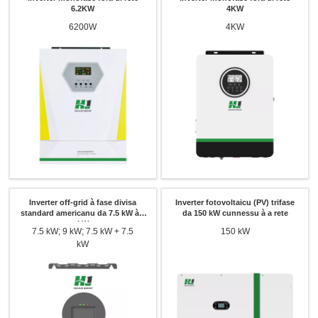
6.2KW
4KW
6200W
4KW
Inverter off-grid à fase divisa
Inverter fotovoltaicu (PV) trifase
standard americanu da 7.5 kW à 9
da 150 kW cunnessu à a rete
kW
7.5 kW; 9 kW; 7.5 kW + 7.5
150 kW
kW