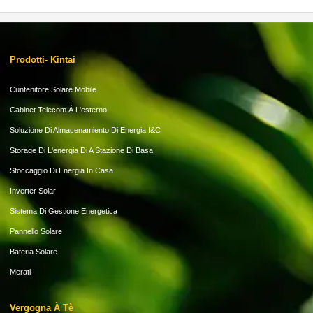
Prodotti- Kintai
Cuntenitore Solare Mobile
Cabinet Telecom À L'esterno
Soluzione Di Almacenamiento Di Energia I&C
Storage Di L'energia Di A Stazione Di Basa
Stoccaggio Di Energia In Casa
Inverter Solar
Sistema Di Gestione Energetica
Pannello Solare
Bateria Solare
Merati
Vergogna À Tè