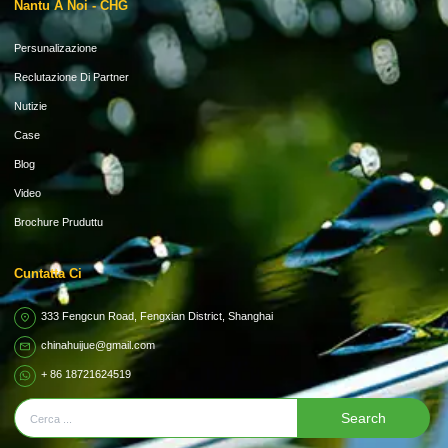
Nantu À Noi - CHG
Persunalizazione
Reclutazione Di Partner
Nutizie
Case
Blog
Video
Brochure Pruduttu
Cuntatta Ci
333 Fengcun Road, Fengxian District, Shanghai
chinahuijue@gmail.com
+ 86 18721624519
Search