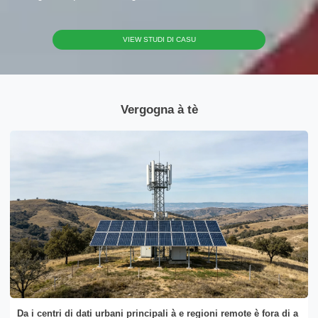
Per piacè sceglite u tipu di produttu
VIEW STUDI DI CASU
Vergogna à tè
Send Message
Da i centri di dati urbani principali à e regioni remote è fora di a