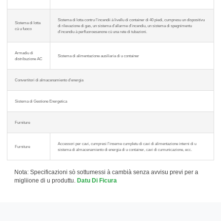
Sistema di lotta contru l'incendii à livellu di container di 40 piedi, cumpresu un dispositivu
Sistema di lotta
di rilevazione di gas, un sistema d'allarme d'incendiu, un sistema di spegnimentu
cù u fuoco
d'incendiu à perfluoroesanone cù una rete di tubazioni.
Armadiu di
Sistema di alimentazione ausiliaria di u container
distribuzione AC
Convertitori di almacenamiento d'energia
Sistema di Gestione Energetica
Furniture
Accessori per cavi, cumpresi l'inseme cumpletu di cavi di alimentazione interni di u
Furniture
sistema di almacenamiento di energia di u container, cavi di cumunicazione, ecc.
Nota: Specificazioni sò sottumessi à cambià senza avvisu previ per a
migliione di u produttu.
Datu Di Ficura