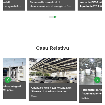
Sistema di cuntenitori di
Armadiu BESS raffreddatu à
almacenamiento di energia di 5
liquidu da 261 kW
MWh
Casu Relativu
Ghana 50 kWp + 125 kW/261 kWh
Prughjettu di Armadiu di
Sistema di ricarica solare per
Accumulazione di Energia
veiculi elettrichi cunnessu à a rete
Ghana
Raffreddatu à Liquidu
Moldavia
Cummerciale è Industriale di 261
kWh in Moldavia