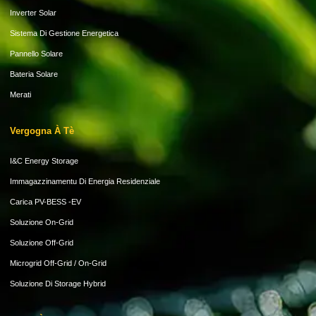
Inverter Solar
Sistema Di Gestione Energetica
Pannello Solare
Bateria Solare
Merati
Vergogna À Tè
I&C Energy Storage
Immagazzinamentu Di Energia Residenziale
Carica PV-BESS -EV
Soluzione On-Grid
Soluzione Off-Grid
Microgrid Off-Grid / On-Grid
Soluzione Di Storage Hybrid