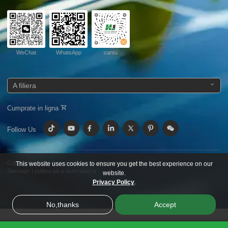
WeChat
WhatsApp
cantu
A filiera
Cumprate in ligna
Follow Us
Copyright © 2024
Gruppu Huijue.
Tutti i diritti riservati.
This website uses cookies to ensure you get the best experience on our
Sitemaps
|
pulitica pè a riservatezza
website.
Privacy Policy
.
No,thanks
Accept