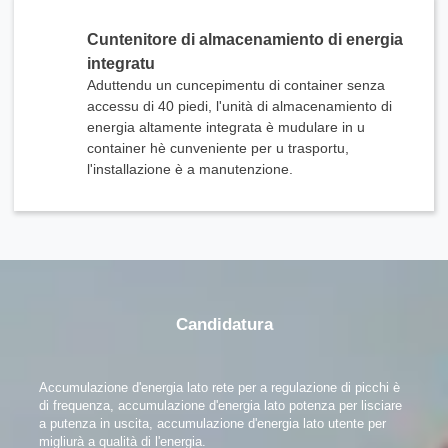
Cuntenitore di almacenamiento di energia
integratu
Aduttendu un cuncepimentu di container senza
accessu di 40 piedi, l'unità di almacenamiento di
energia altamente integrata è mudulare in u
container hè cunveniente per u trasportu,
l'installazione è a manutenzione.
x
Cuntatta ci
Semu quì per risponde à e vostre dumande è furnisce e soluzioni energetiche chì si
adattanu megliu à i vostri bisogni.
Candidatura
Accumulazione d'energia lato rete per a regulazione di picchi è
di frequenza, accumulazione d'energia lato potenza per lisciare
a putenza in uscita, accumulazione d'energia lato utente per
migliurà a qualità di l'energia.