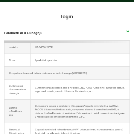
login
Parametri di u Cunaghju
mudeddu
HJ-G1000-2000F
Nome
I prudutti di u produttu
Compartimentu unicu di batteria di almacenamiento di energia (2007.04 kWh)
Cuntenitore di
Cuntainer senza accessu à pedi di 40 piedi (12192 * 2438 * 2896 mm), cumprese scatula,
almacenamiento
supportu di batteria, vassoio di batteria, illuminazione, ecc.
di energia
Cunnessione in serie è parallele: 1P16S, putenza/capacità nominale: 51.2 V/280 Ah,
Batteria
PACCU di batterie raffreddate à aria, cumpresu u sistema di cuntrollu slave BMS, u
raffreddata à
sistema di raffreddamentu cù ventilatore, l'alimentatore, i cavi di cunnessione di u signale,
aria
u moltiplicatore di carica/scarica nominale, 0.5 C.
Sistema di
Capacità nominale di raffreddamentu: 9 kW, unità tuttu in unu muntata nantu à a porta cù
Climatizazione
funzioni di riscaldamentu è deumidificazione.